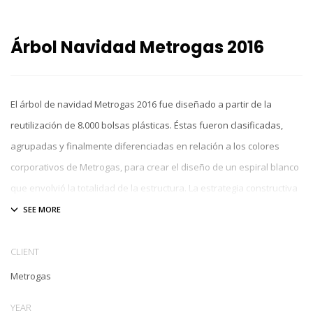
Árbol Navidad Metrogas 2016
El árbol de navidad Metrogas 2016 fue diseñado a partir de la
reutilización de 8.000 bolsas plásticas. Éstas fueron clasificadas,
agrupadas y finalmente diferenciadas en relación a los colores
corporativos de Metrogas, para crear el diseño de un espiral blanco
que envolvió la totalidad de la estructura. La estrategia constructiva
del componente consistió en colocar bolsas dentro de bolsas
vinculadas al sistema de guirnaldas heredado de las versiones
anteriores.
CLIENT
Metrogas
YEAR