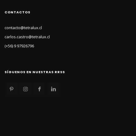
CONTACTOS
contacto@tetralux.cl
carlos.castro@tetralux.cl
(+56) 9 97926796
SÍGUENOS EN NUESTRAS RRSS