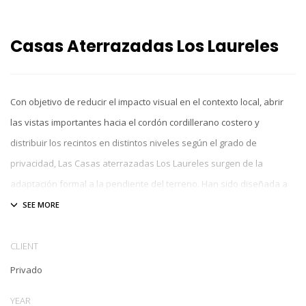
Casas Aterrazadas Los Laureles
Con objetivo de reducir el impacto visual en el contexto local, abrir
las vistas importantes hacia el cordón cordillerano costero y
distribuir los recintos en distintos niveles según el grado de
privacidad, Las Casas aterrazadas Los Laureles surgen de la
adaptación formal a la pendiente del terreno. Han sido diseñada a
partir del sistema constructivo sustentable Metalpol cuyos
beneficios principales son: Reducción del tiempo de construcción,
ahorro sustancial de energía por concepto de calefacción y aire
CLIENT
acondicionado, excelente comportamiento sísmico y gran resistencia
Privado
a la humedad.
YEAR