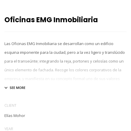
Oficinas EMG Inmobiliaria
Las Oficinas EMG Inmobiliaria se desarrollan como un edificio
esquina imponente para la ciudad, pero a la vez ligero y translúcido
para el transeúnte; integrando la reja, portones y celosías como un
único elemento de fachada. Recoge los colores corporativos de la
empresa, y manifiesta en su concepto formal uno de sus valores
principales: La transparencia ante el cliente en todos sus servicios.
CLIENT
Elías Mohor
YEAR