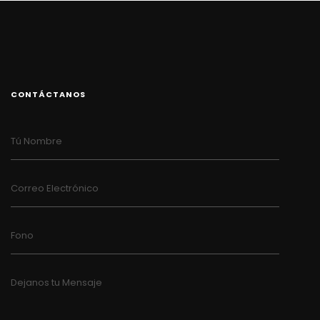
CONTÁCTANOS
Tú Nombre
Correo Electrónico
Fono
Dejanos tu Mensaje