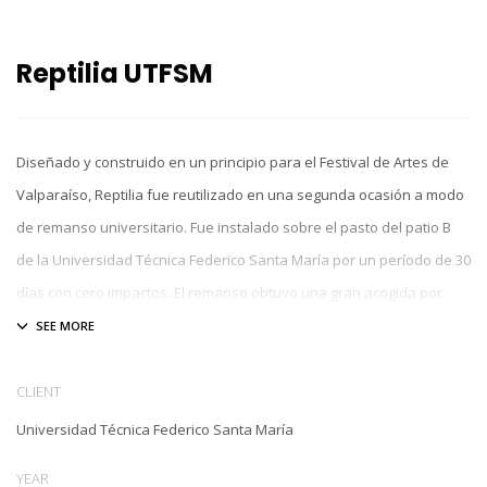
Reptilia UTFSM
Diseñado y construido en un principio para el Festival de Artes de
Valparaíso, Reptilia fue reutilizado en una segunda ocasión a modo
de remanso universitario. Fue instalado sobre el pasto del patio B
de la Universidad Técnica Federico Santa María por un período de 30
días con cero impactos. El remanso obtuvo una gran acogida por
parte de los estudiantes, profesores y funcionarios.
CLIENT
Universidad Técnica Federico Santa María
YEAR